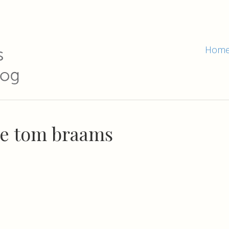
Hom
ie tom braams