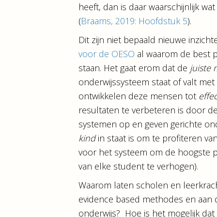
heeft, dan is daar waarschijnlijk wa
(
Braams, 2019: Hoofdstuk 5
).
Dit zijn niet bepaald nieuwe inzich
voor de OESO
al waarom de best 
staan. Het gaat erom dat de
juiste
onderwijssysteem staat of valt met 
ontwikkelen deze mensen tot
effe
resultaten te verbeteren is door de
systemen op en geven gerichte on
kind
in staat is om te profiteren va
voor het systeem om de hoogste pr
van elke student te verhogen).
Waarom laten scholen en leerkrach
evidence based methodes en aan de
onderwijs? Hoe is het mogelijk dat