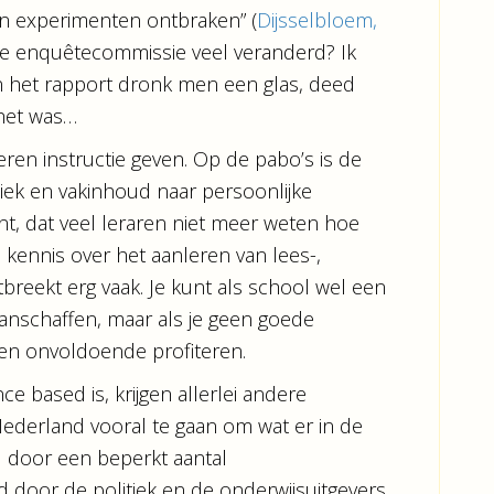
en experimenten ontbraken” (
Dijsselbloem,
n de enquêtecommissie veel veranderd? Ik
an het rapport dronk men een glas, deed
 het was…
en instructie geven. Op de pabo’s is de
iek en vakinhoud naar persoonlijke
, dat veel leraren niet meer weten hoe
le kennis over het aanleren van lees-,
breekt erg vaak. Je kunt als school wel een
nschaffen, maar als je geen goede
ingen onvoldoende profiteren.
e based is, krijgen allerlei andere
 Nederland vooral te gaan om wat er in de
d door een beperkt aantal
door de politiek en de onderwijsuitgevers,