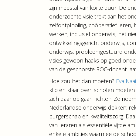
zijn meestal van korte duur. De ene 
onderzochte visie trekt aan het onde
zelfontplooiing, coöperatief leren,
werken, inclusief onderwijs, het nie
ontwikkelingsgericht onderwijs, co
onderwijs, probleemgestuurd onder
visies gewoon haaks op goed onder
van de geschorste ROC-docent laat
Hoe zou het dan moeten?
Eva Naa
klip en klaar over: scholen moeten
zich daar op gaan richten. Ze noem
Nederlandse onderwijs dekken: reken
burgerschap en kwaliteitszorg. Da
van leraren als essentiële vijfde am
enkele ambities waarmee de school z