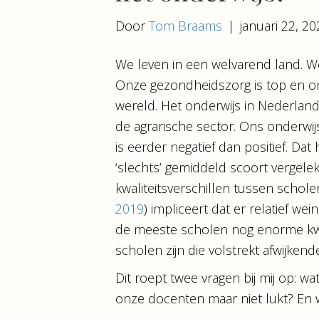
Door
Tom Braams
|
januari 22, 2
We leven in een welvarend land. W
Onze gezondheidszorg is top en o
wereld. Het onderwijs in Nederland 
de agrarische sector. Ons onderwi
is eerder negatief dan positief. Da
‘slechts’ gemiddeld scoort vergele
kwaliteitsverschillen tussen schole
2019
) impliceert dat er relatief we
de meeste scholen nog enorme kwa
scholen zijn die volstrekt afwijken
Dit roept twee vragen bij mij op: 
onze docenten maar niet lukt? En 