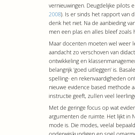
vernieuwingen. Deugdelijke pilots 
2008
). Is er sinds het rapport va
denk het niet. Na de aanbieding v
men een plas en alles bleef zoals
Maar docenten moeten wel weer ler
aandacht zo verschoven van didact
ontwikkeling en klassenmanagement
belangrijk ‘goed uitleggen’ is. Basa
spelling- en rekenvaardigheden ont
nieuwe evidence based methode aa
instructie geeft, zullen veel leerl
Met de geringe focus op wat evidenc
argumenten de ruimte. Het lijkt in
mode is. Die modes, veelal bepaal
onderwijskundigen en snel omarmd 