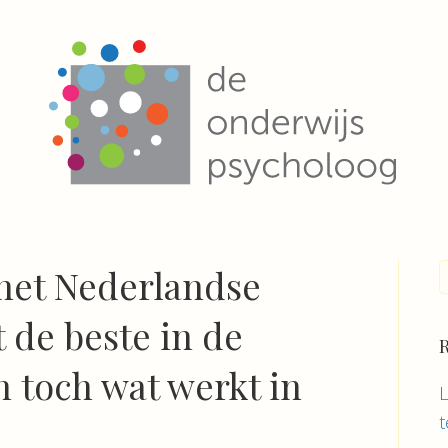
het Nederlandse
t de beste in de
R
 toch wat werkt in
L
t