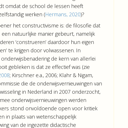
dt omdat de school de lessen heeft
zelfstandig werken (
Hermans, 2020
)?
ner het constructivisme is: de filosofie dat
p een natuurlijke manier gebeurt, namelijk
nderen ‘construeren’ daardoor hun eigen
en’ te krijgen door volwassenen. In
 onderwijsbenadering de kern van allerlei
t gebleken is dat ze effectief was (zie
2008
; Kirschner e.a., 2006; Klahr & Nigam,
ommissie die de onderwijsvernieuwingen van
wisseling in Nederland in 2007 onderzocht,
armee onderwijsvernieuwingen werden
akers stond onvoldoende open voor kritiek
n in plaats van wetenschappelijk
g van de ingezette didactische