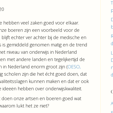
T
020
p
D
e hebben veel zaken goed voor elkaar.
b
nze boeren zijn een voorbeeld voor de
blijft echter ver achter bij de medische en
d
js is gemiddeld genomen matig en de trend
t het niveau van onderwijs in Nederland
L
ken met andere landen en tegelijkertijd de
D
n in Nederland enorm groot zijn (
OESO,
n
inig scholen zijn die het écht goed doen, dat
liteitsslagen kunnen maken en dat er ook
de ideeën hebben over onderwijskwaliteit.
wat doen onze artsen en boeren goed wat
waarom lukt het ze niet?